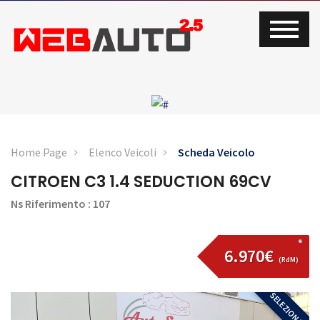
Home Page
Elenco Veicoli
Scheda Veicolo
CITROEN C3 1.4 SEDUCTION 69CV
Ns Riferimento : 107
6.970€
(RdM)
SELEZIONATA