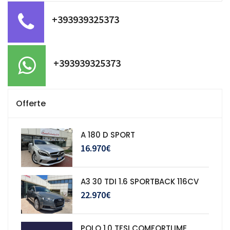
+393939325373
+393939325373
Offerte
A 180 D SPORT
16.970€
A3 30 TDI 1.6 SPORTBACK 116CV
22.970€
POLO 1.0 TFSI COMFORTLIME