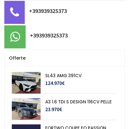
+393939325373
+393939325373
Offerte
SL43 AMG 391CV
124.970€
A3 1.6 TDI S DESIGN 116CV PELLE
23.970€
FORTWO COUPE EQ PASSION