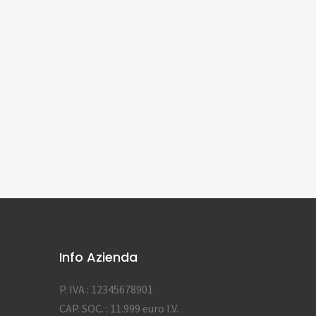
Info Azienda
P. IVA : 12345678901
CAP. SOC. : 11.999 euro I.V.