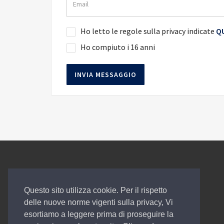
Ho letto le regole sulla privacy indicate
QU
Ho compiuto i 16 anni
Questo sito utilizza cookie. Per il rispetto
delle nuove norme vigenti sulla privacy, Vi
WEBAUTO la soluzione web di EGAUTO.
esortiamo a leggere prima di proseguire la