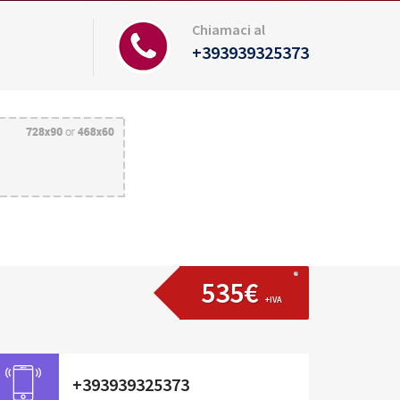
Chiamaci al
+393939325373
535€
+IVA
+393939325373