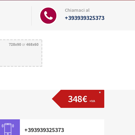
Chiamaci al
+393939325373
348€
+IVA
+393939325373